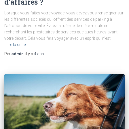
d’affaires ?
Lorsque vous faites votre voyage, vous devez vous renseigner sur
les différentes sociétés qui offrent des services de parking à
l’aéroport de votre ville. Évitez la ruée de dernière minute en
recherchant les prestataires de services quelques heures avant
votre départ. Cela vous fera voyager avec un esprit qui n’est
Lire la suite
Par
admin
, il y a
4 ans