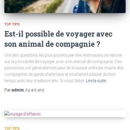
TOP TIPS
Est-il possible de voyager avec
son animal de compagnie ?
Une des questions les plus posées par des internautes se repose
sur la possibilité de voyager avec son animal de compagnie. Ces
personnes ont généralement peur de le laisser entre les mains des
compagnies de garde d’animaux et souhaitent passer du bon
temps avec leur meilleure ami. Si vous faites
Lire la suite
Par
admin
, il y a
6 ans
TOP TIPS