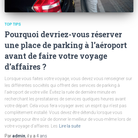
TOP TIPS
Pourquoi devriez-vous réserver
une place de parking à l’aéroport
avant de faire votre voyage
d’affaires ?
Lorsque vous faites votre voyage, vous devez vous renseigner sur
les différentes sociétés qui offrent des services de parking à
l’aéroport de votre ville. Évitez la ruée de dernière minute en
recherchant les prestataires de services quelques heures avant
votre départ. Cela vous fera voyager avec un esprit qui n’est pas
complètement installé. Vous devez être détendu lorsque vous
voyagez pour être sûr de donner le meilleur de vous-même lors de
votre voyage d’affaires. Les
Lire la suite
Par
admin
, il y a
4 ans