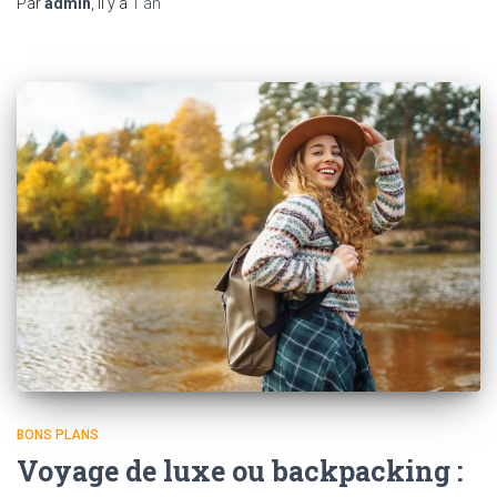
Par
admin
, il y a
1 an
BONS PLANS
Voyage de luxe ou backpacking :