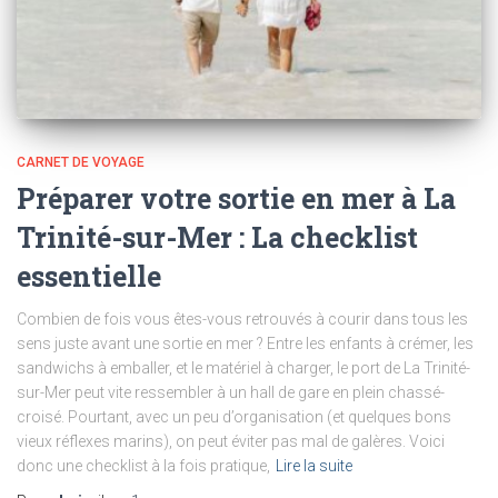
CARNET DE VOYAGE
Préparer votre sortie en mer à La
Trinité-sur-Mer : La checklist
essentielle
Combien de fois vous êtes-vous retrouvés à courir dans tous les
sens juste avant une sortie en mer ? Entre les enfants à crémer, les
sandwichs à emballer, et le matériel à charger, le port de La Trinité-
sur-Mer peut vite ressembler à un hall de gare en plein chassé-
croisé. Pourtant, avec un peu d’organisation (et quelques bons
vieux réflexes marins), on peut éviter pas mal de galères. Voici
donc une checklist à la fois pratique,
Lire la suite