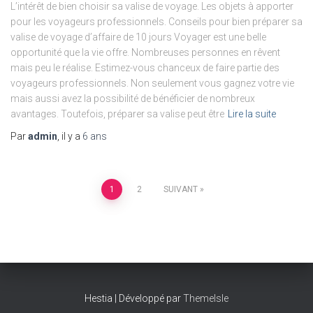
L’intérêt de bien choisir sa valise de voyage. Les objets à apporter
pour les voyageurs professionnels. Conseils pour bien préparer sa
valise de voyage d’affaire de 10 jours Voyager est une belle
opportunité que la vie offre. Nombreuses personnes en rêvent
mais peu le réalise. Estimez-vous chanceux de faire partie des
voyageurs professionnels. Non seulement vous gagnez votre vie
mais aussi avez la possibilité de bénéficier de nombreux
avantages. Toutefois, préparer sa valise peut être
Lire la suite
Par
admin
, il y a
6 ans
Pagination
1
2
SUIVANT
des
publications
Hestia | Développé par
ThemeIsle